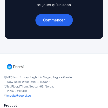
toujours qu'un scan.
Commencer
417, Four Storey, Raghubir Nagar, Tagore Garden,
New Delhi, West Delhi – 110027
1st Floor, iThum, Sector-62, Noida,
India – 201301
media@doorvi.co
Product