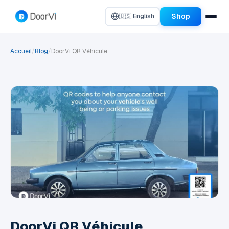
Shop
🇺🇸 English
Accueil
/
Blog
/
DoorVi QR Véhicule
DoorVi QR Véhicule