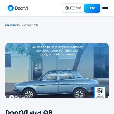
शॉप
🇮🇳 हिन्दी
होम
/
ब्लॉग
/
DoorVi वाहन QR
DoorVi वाहन QR