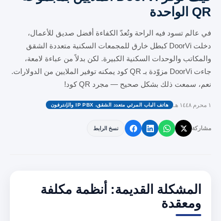
QR الواحدة
في عالم تسود فيه الراحة وتُعدّ الكفاءة أفضل صديق للأعمال،
دخلت DoorVi كبطل خارق للمجمعات السكنية متعددة الشقق
والمكاتب والوحدات السكنية الكبيرة. لكن بدلاً من عباءة لامعة،
جاءت DoorVi مزوّدة بـ QR كود يمكنه توفير الملايين من الدولارات.
نعم، سمعت ذلك بشكل صحيح — مجرد QR كود!
١ محرم ١٤٤٨ هـ
هاتف الباب المرئي متعدد الشقق، IP PBX والإنترفون
مشاركة
نسخ الرابط
المشكلة القديمة: أنظمة مكلفة
ومعقدة