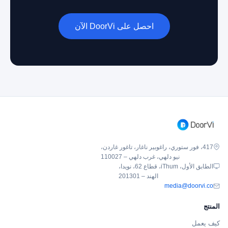
احصل على DoorVi الآن
417، فور ستوري، راغوبير ناغار، تاغور غاردن،
نيو دلهي، غرب دلهي – 110027
الطابق الأول، iThum، قطاع 62، نويدا،
الهند – 201301
media@doorvi.co
المنتج
كيف يعمل