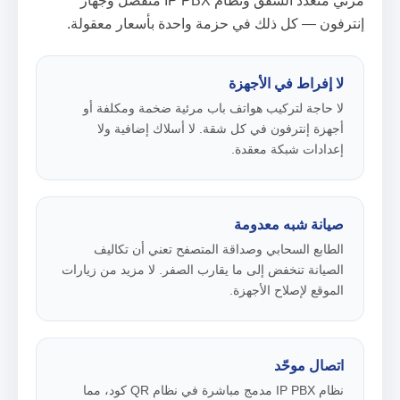
مرئي متعدد الشقق ونظام IP PBX منفصل وجهاز
إنترفون — كل ذلك في حزمة واحدة بأسعار معقولة.
لا إفراط في الأجهزة
لا حاجة لتركيب هواتف باب مرئية ضخمة ومكلفة أو
أجهزة إنترفون في كل شقة. لا أسلاك إضافية ولا
إعدادات شبكة معقدة.
صيانة شبه معدومة
الطابع السحابي وصداقة المتصفح تعني أن تكاليف
الصيانة تنخفض إلى ما يقارب الصفر. لا مزيد من زيارات
الموقع لإصلاح الأجهزة.
اتصال موحّد
نظام IP PBX مدمج مباشرة في نظام QR كود، مما