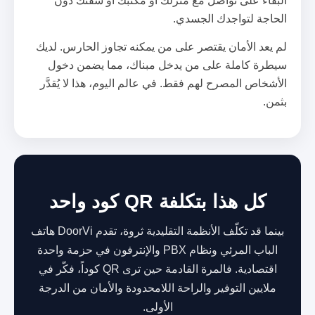
البقاء على تواصل مع منزلك أو مكتبك أو شقتك دون
الحاجة لتواجدك الجسدي.
لم يعد الأمان يقتصر على من يمكنه تجاوز الحارس. لديك
سيطرة كاملة على من يدخل مبناك، مما يضمن دخول
الأشخاص المصرح لهم فقط. في عالم اليوم، هذا لا يُقدَّر
بثمن.
كل هذا بتكلفة QR كود واحد
بينما قد تكلّف الأنظمة التقليدية ثروة، تقدم DoorVi هاتف
الباب المرئي ونظام PBX والإنترفون في حزمة واحدة
اقتصادية. فالمرة القادمة حين ترى QR كوداً، فكّر في
ملايين التوفير والراحة اللامحدودة والأمان من الدرجة
الأولى.