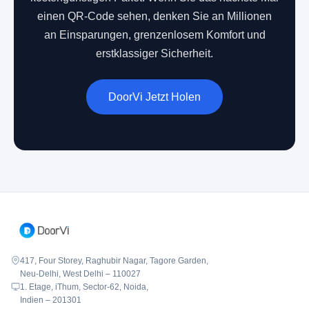
einen QR-Code sehen, denken Sie an Millionen
an Einsparungen, grenzenlosem Komfort und
erstklassiger Sicherheit.
DoorVi Jetzt Holen
417, Four Storey, Raghubir Nagar, Tagore Garden,
Neu-Delhi, West Delhi – 110027
1. Etage, iThum, Sector-62, Noida,
Indien – 201301