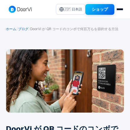
ショップ
🇯🇵 日本語
ホーム
ブログ
DoorVi が QR コードのコンボで何百万もを節約する方法
/
/
DoorVi が QR コードのコンボで