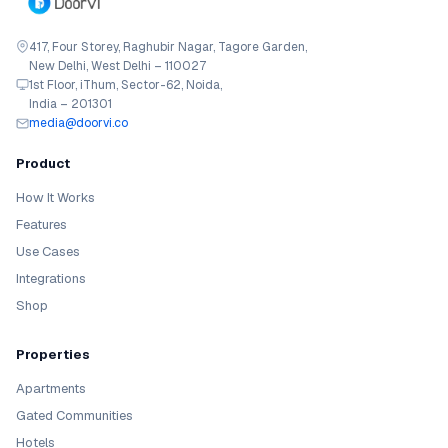
417, Four Storey, Raghubir Nagar, Tagore Garden,
New Delhi, West Delhi – 110027
1st Floor, iThum, Sector-62, Noida,
India – 201301
media@doorvi.co
Product
How It Works
Features
Use Cases
Integrations
Shop
Properties
Apartments
Gated Communities
Hotels