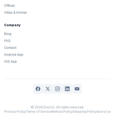
Offices
Villas & Homes
Company
Blog
FAQ
Contact
Android App
iOS App
© 2026 DoorVi. All rights reserved.
Privacy Policy
Terms of Service
Refund Policy
Shipping Policy
doorvi.co