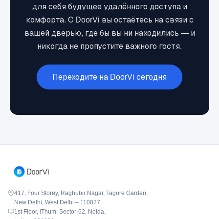
для себя будущее удалённого доступа и
комфорта. С DoorVi вы остаётесь на связи с
вашей дверью, где бы вы ни находились — и
никогда не пропустите важного гостя.
Переходите на DoorVi сегодня
417, Four Storey, Raghubir Nagar, Tagore Garden,
New Delhi, West Delhi – 110027
1st Floor, iThum, Sector-62, Noida,