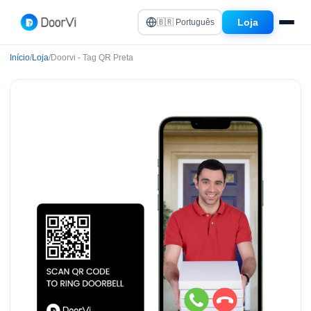
Loja
🇧🇷 Português
Início
/
Loja
/
Doorvi - Tag QR Preta