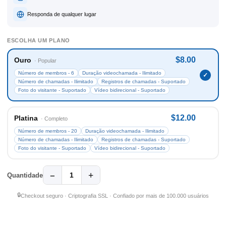
Responda de qualquer lugar
ESCOLHA UM PLANO
$8.00
Ouro
· Popular
Número de membros - 6
Duração videochamada - Ilimitado
Número de chamadas - Ilimitado
Registros de chamadas - Suportado
Foto do visitante - Suportado
Vídeo bidirecional - Suportado
$12.00
Platina
· Completo
Número de membros - 20
Duração videochamada - Ilimitado
Número de chamadas - Ilimitado
Registros de chamadas - Suportado
Foto do visitante - Suportado
Vídeo bidirecional - Suportado
−
+
1
Quantidade
🔒
Checkout seguro · Criptografia SSL · Confiado por mais de 100.000 usuários