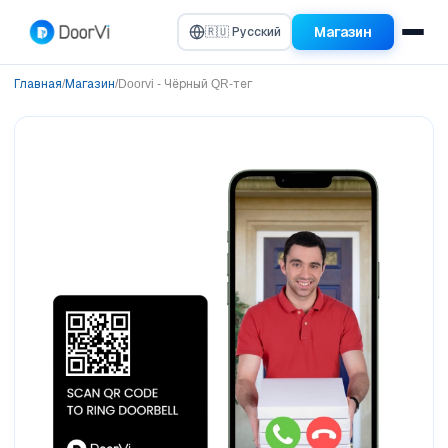
Магазин
🇷🇺 Русский
Главная
/
Магазин
/
Doorvi - Чёрный QR-тег