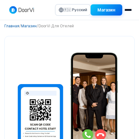
Магазин
🇷🇺 Русский
Главная
/
Магазин
/
DoorVi Для Отелей