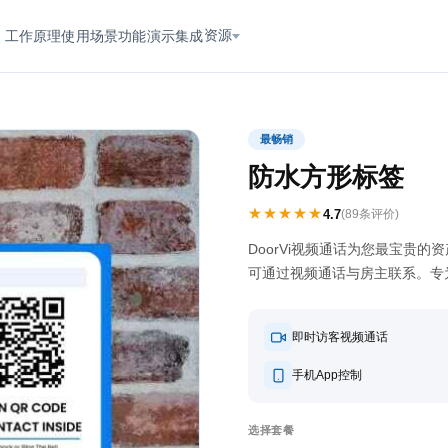
资源
工作原理
使用场景
功能
演示
集成
最畅销
防水方形标签
★★★★★
4.7
(89条评价)
DoorVi视频通话为您最宝贵
可通过视频通话与房主联系。专
即时访客视频通话
手机App控制
选择套餐