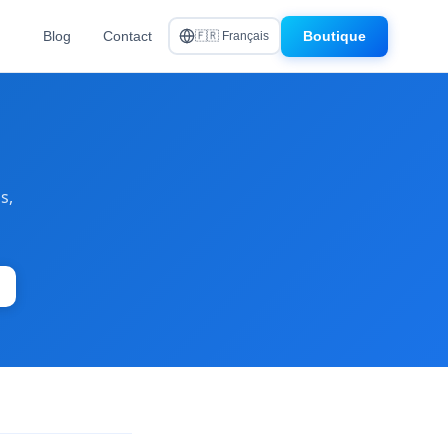
Blog
Contact
Boutique
🇫🇷 Français
s
s,