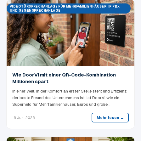
VIDEOTÜRSPRECHANLAGE FÜR MEHRFAMILIENHÄUSER, IP PBX
UND GEGENSPRECHANLAGE
Wie DoorVi mit einer QR-Code-Kombination
Millionen spart
In einer Welt, in der Komfort an erster Stelle steht und Effizienz
der beste Freund des Unternehmens ist, ist DoorVi wie ein
Superheld für Mehrfamilienhäuser, Büros und große
Wohnanlagen erschienen. Aber statt eines glänzenden
Umhangs kommt DoorVi mit einem QR-Code, der Millionen von
Mehr lesen →
16. Juni 2026
Dollar sparen kann. Ja, Sie haben richtig gehört — ein QR-
Code!