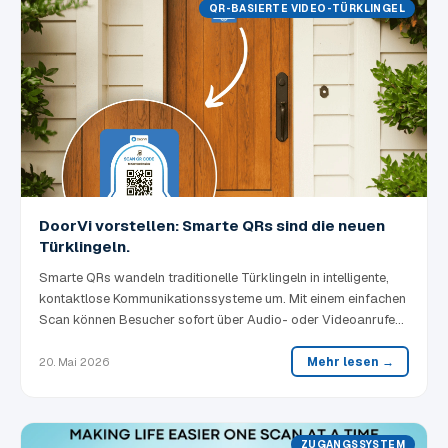
QR-BASIERTE VIDEO-TÜRKLINGEL
DoorVi vorstellen: Smarte QRs sind die neuen
Türklingeln.
Smarte QRs wandeln traditionelle Türklingeln in intelligente,
kontaktlose Kommunikationssysteme um. Mit einem einfachen
Scan können Besucher sofort über Audio- oder Videoanrufe
mit Hausbesitzern in Verbindung treten — was den
Hauszugang intelligenter, sicherer und komfortabler macht.
Mehr lesen →
20. Mai 2026
ZUGANGSSYSTEM