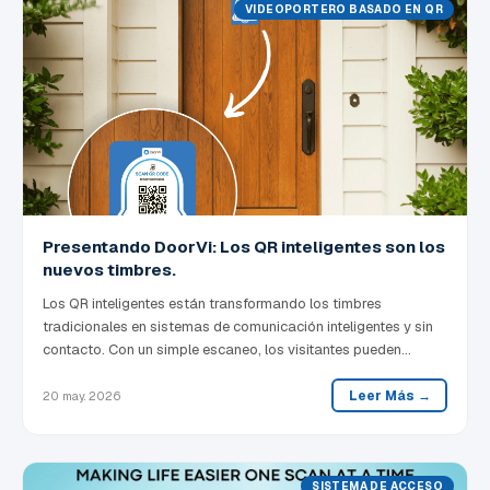
VIDEOPORTERO BASADO EN QR
Presentando DoorVi: Los QR inteligentes son los
nuevos timbres.
Los QR inteligentes están transformando los timbres
tradicionales en sistemas de comunicación inteligentes y sin
contacto. Con un simple escaneo, los visitantes pueden
conectarse instantáneamente con los propietarios a través de
llamadas de audio o video — haciendo el acceso al hogar
Leer Más →
20 may. 2026
más inteligente, seguro y conveniente.
SISTEMA DE ACCESO