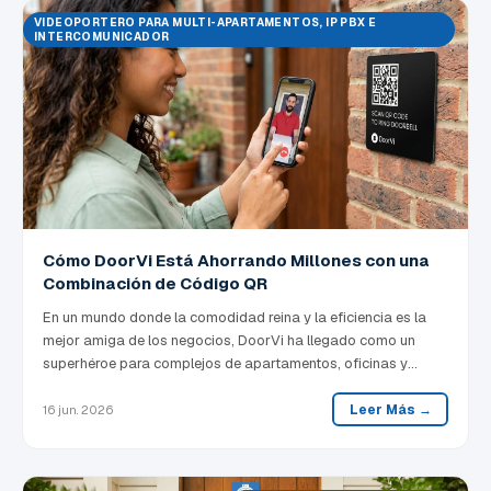
VIDEOPORTERO PARA MULTI-APARTAMENTOS, IP PBX E
INTERCOMUNICADOR
Cómo DoorVi Está Ahorrando Millones con una
Combinación de Código QR
En un mundo donde la comodidad reina y la eficiencia es la
mejor amiga de los negocios, DoorVi ha llegado como un
superhéroe para complejos de apartamentos, oficinas y
grandes unidades residenciales. Pero en lugar de una capa
llamativa, DoorVi viene equipado con un código QR que puede
Leer Más →
16 jun. 2026
ahorrar millones de dólares. Sí, lo has escuchado bien — ¡un
código QR!