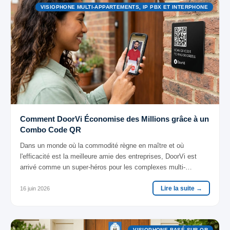
VISIOPHONE MULTI-APPARTEMENTS, IP PBX ET INTERPHONE
Comment DoorVi Économise des Millions grâce à un
Combo Code QR
Dans un monde où la commodité règne en maître et où
l'efficacité est la meilleure amie des entreprises, DoorVi est
arrivé comme un super-héros pour les complexes multi-
appartements, les bureaux et les grandes unités résidentielles.
Lire la suite →
Mais au lieu d'une cape éclatante, DoorVi est équipé d'un code
16 juin 2026
QR qui peut économiser des millions de dollars. Oui, vous avez
bien entendu — un code QR !
VISIOPHONE BASÉ SUR QR