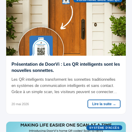
Présentation de DoorVi : Les QR intelligents sont les
nouvelles sonnettes.
Les QR intelligents transforment les sonnettes traditionnelles
en systèmes de communication intelligents et sans contact.
Grâce à un simple scan, les visiteurs peuvent se connecter
instantanément avec les propriétaires via des appels audio ou
Lire la suite →
vidéo — rendant l'accès à domicile plus intelligent, plus sûr et
20 mai 2026
plus pratique.
SYSTÈME D'ACCÈS