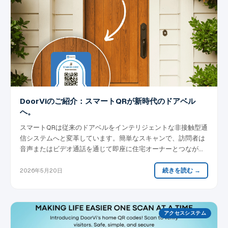
DoorViのご紹介：スマートQRが新時代のドアベル
へ。
スマートQRは従来のドアベルをインテリジェントな非接触型通
信システムへと変革しています。簡単なスキャンで、訪問者は
音声またはビデオ通話を通じて即座に住宅オーナーとつながる
ことができ、自宅へのアクセスをよりスマートで安全かつ便利
にします。
続きを読む →
2026年5月20日
アクセスシステム