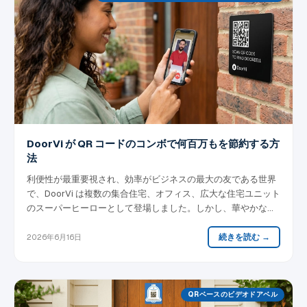
DoorVi が QR コードのコンボで何百万もを節約する方
法
利便性が最重要視され、効率がビジネスの最大の友である世界
で、DoorVi は複数の集合住宅、オフィス、広大な住宅ユニット
のスーパーヒーローとして登場しました。しかし、華やかなマ
ントの代わりに、DoorVi は何百万ドルも節約できる QR コード
を装備しています。そうです、正しく聞こえました — QR コー
続きを読む →
2026年6月16日
ドです！
QRベースのビデオドアベル