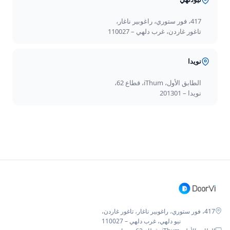
417، فور ستوري، راغوبير ناغار،
تاغور غاردن، غرب دلهي – 110027
نويدا
الطابق الأول، iThum، قطاع 62،
نويدا – 201301
417، فور ستوري، راغوبير ناغار، تاغور غاردن،
نيو دلهي، غرب دلهي – 110027