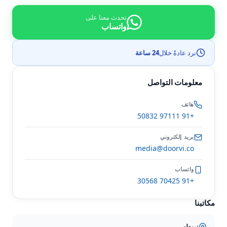
تحدث معنا على
واتساب
نرد عادةً خلال
24 ساعة
معلومات التواصل
هاتف
+91 97111 50832
بريد إلكتروني
media@doorvi.co
واتساب
+91 70425 30568
مكاتبنا
نيودلهي