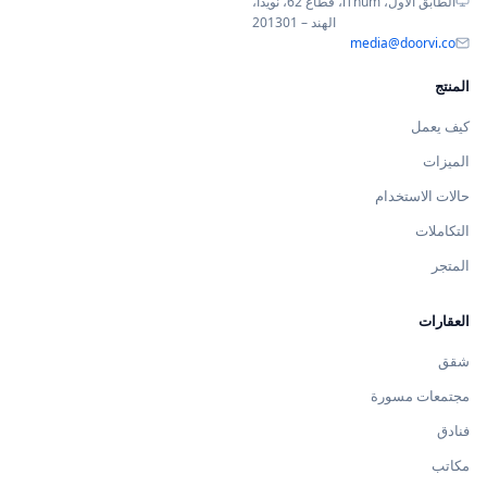
الطابق الأول، iThum، قطاع 62، نويدا،
الهند – 201301
media@doorvi.co
المنتج
كيف يعمل
الميزات
حالات الاستخدام
التكاملات
المتجر
العقارات
شقق
مجتمعات مسورة
فنادق
مكاتب