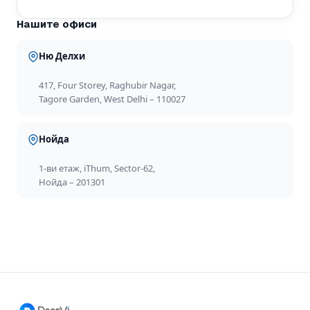
Нашите офиси
Ню Делхи
417, Four Storey, Raghubir Nagar,
Tagore Garden, West Delhi – 110027
Нойда
1-ви етаж, iThum, Sector-62,
Нойда – 201301