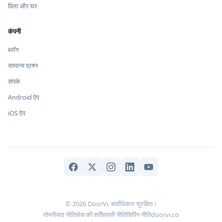
विला और घर
कंपनी
ब्लॉग
सामान्य प्रश्न
संपर्क
Android ऐप
iOS ऐप
© 2026 DoorVi. सर्वाधिकार सुरक्षित।
गोपनीयता नीति
सेवा की शर्तें
वापसी नीति
शिपिंग नीति
doorvi.co