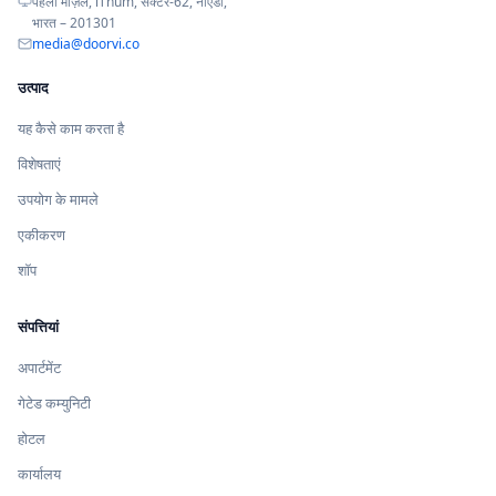
पहली मंज़िल, iThum, सेक्टर-62, नोएडा,
भारत – 201301
media@doorvi.co
उत्पाद
यह कैसे काम करता है
विशेषताएं
उपयोग के मामले
एकीकरण
शॉप
संपत्तियां
अपार्टमेंट
गेटेड कम्युनिटी
होटल
कार्यालय