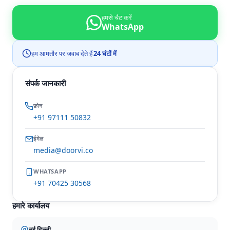
हमसे चैट करें
WhatsApp
हम आमतौर पर जवाब देते हैं
24 घंटों में
संपर्क जानकारी
फ़ोन
+91 97111 50832
ईमेल
media@doorvi.co
WHATSAPP
+91 70425 30568
हमारे कार्यालय
नई दिल्ली