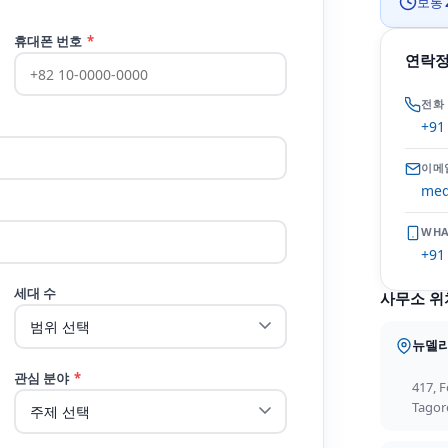
보통
휴대폰 번호
*
연락
전화
+91
이메
med
WHA
+91
세대 수
사무소 위
뉴델
관심 분야
*
417, F
Tago