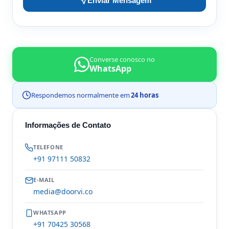
Enviar Mensagem
Converse conosco no
WhatsApp
Respondemos normalmente em
24 horas
Informações de Contato
TELEFONE
+91 97111 50832
E-MAIL
media@doorvi.co
WHATSAPP
+91 70425 30568